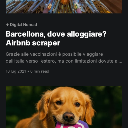
✈️ Digital Nomad
Barcellona, dove alloggiare?
Airbnb scraper
Grazie alle vaccinazioni è possibile viaggiare
dall’Italia verso l’estero, ma con limitazioni dovute al
Covid che cambiano a seconda del paese di
10 lug 2021 • 6 min read
destinazione. In ogni caso, sono obbligatori i tamponi
antigenici rapidi e ogni paese si regola diversamente
per i documenti necessari per entrarvi. Che cosa
visitare in