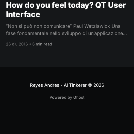
How do you feel today? QT User
Interface
“Non si può non comunicare” Paul Watzlawick Una
fase fondamentale nello sviluppo di un’applicazione è
la progettazione dell’interfaccia utente (UI), che
26 giu 2016 • 6 min read
come ci ricorda l’user experience designer Everett N.
McKay (2013) è una forma di comunicazione fra
l’utente e l’applicazione affinché questa risponda alle
necessità,
Reyes Andres - AI Tinkerer
© 2026
Powered by Ghost