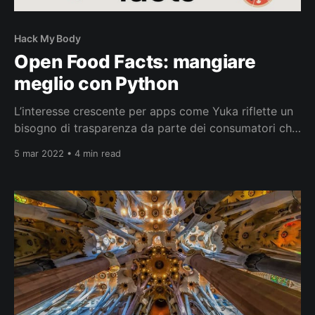
Hack My Body
Open Food Facts: mangiare
meglio con Python
L’interesse crescente per apps come Yuka riflette un
bisogno di trasparenza da parte dei consumatori che
vogliono sapere di più sugli alimenti che acquistano e
5 mar 2022 • 4 min read
mangiano. Sul fronte alimentare oltre Yuka c’è il
progetto collaborativo Open Food Facts per facilitare
la comprensione delle etichette alimentari come
sostenuto dal