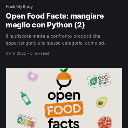
Hack My Body
Open Food Facts: mangiare
meglio con Python (2)
Il nutriscore mette a confronto prodotti che
appartengono alla stessa categoria, come ad
esempio biscotti, lattine di cola, marmellate,
5 mar 2022 • 6 min read
cioccolata. Aspetto, questo, non facile da
comprendere a una prima occhiata e che a volte crea
molta confusione. Mangiare Meglio E’ davvero
difficile immaginare un mondo senza codici a barre,
nel