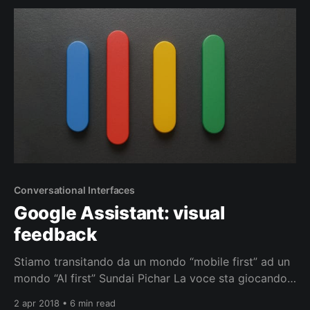
i precursori dello studio delle reti neurali artificiali.
Infine vennero sistematizzate nel 1956
Conversational Interfaces
Google Assistant: visual
feedback
Stiamo transitando da un mondo “mobile first” ad un
mondo “AI first” Sundai Pichar La voce sta giocando
un ruolo importante in questa fase di transizione da
2 apr 2018 • 6 min read