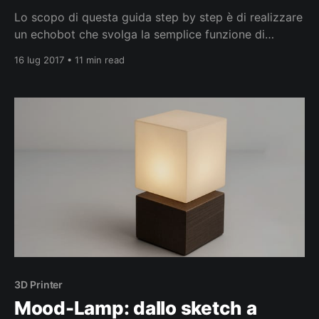
Lo scopo di questa guida step by step è di realizzare
un echobot che svolga la semplice funzione di
ripetere ciò che gli scriviamo in modo da prendere
16 lug 2017 • 11 min read
confidenza con le API Graph di Facebook, per poi
arrichire le funzionalità del nostro chatbot con servizi
di elaborazione e comprensione del
3D Printer
Mood-Lamp: dallo sketch a