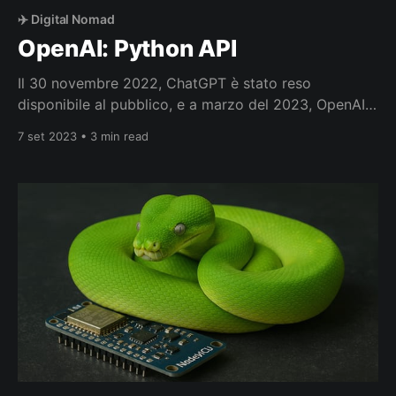
✈️ Digital Nomad
OpenAI: Python API
Il 30 novembre 2022, ChatGPT è stato reso
disponibile al pubblico, e a marzo del 2023, OpenAI
ha annunciato che i modelli ChatGPT sarebbero stati
7 set 2023 • 3 min read
accessibili anche tramite API. Ma cosa esattamente è
ChatGPT? E com’è possibile che funzioni? Sono
domande a cui ho iniziato a dare risposta in