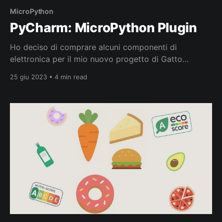
MicroPython
PyCharm: MicroPython Plugin
Ho deciso di comprare alcuni componenti di
elettronica per il mio nuovo progetto di Gatto
Robotico IoT (Internet of Things), e BigTronica è il
25 giu 2023 • 4 min read
mio negozio preferito all’interno del centro
commerciale “La cascada”. Navigando sul loro sito,
ho trovato facilmente il NodeMCU (v2). Dopo aver
acquistato il NodeMCU e