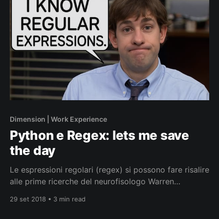
Dimension | Work Experience
Python e Regex: lets me save
the day
Le espressioni regolari (regex) si possono fare risalire
alle prime ricerche del neurofisologo Warren
McCulloch (1898-1969) e del giovane logico Walter
29 set 2018 • 3 min read
Pitts (1923-1969) che nell’opera “A Logical Calculus
of Ideas Immanent in Nervous Activity” (1943) furono