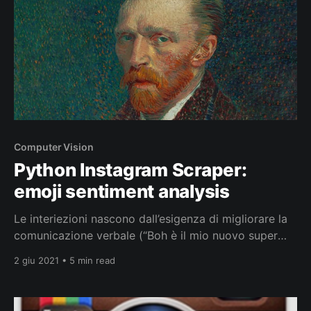
Computer Vision
Python Instagram Scraper:
emoji sentiment analysis
Le interiezioni nascono dall’esigenza di migliorare la
comunicazione verbale (“Boh è il mio nuovo super
potere!”, 2019), allo stesso modo in cui le emoticons
2 giu 2021 • 5 min read
rendono la comunicazione scritta più chiara e meno
ambigua. Le emoticons, che sono molto più recenti
delle interiezioni, spesso imitano le espressioni