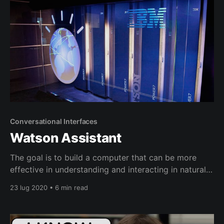
Conversational Interfaces
Watson Assistant
The goal is to build a computer that can be more
effective in understanding and interacting in natural
language, but not necessarily the same way humans
23 lug 2020 • 6 min read
do it. David Ferrucci Watson è diventato famoso per
la sua partecipazione a Jeopardy!, come abbiamo
visto in questo articolo “Watson: alla ricerca di