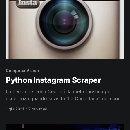
facciali 🙂 😉 , che permettono
Computer Vision
Python Instagram Scraper
La tienda de Doña Cecilia è la meta turistica per
eccellenza quando si visita “La Candelaria”, nel cuore
del centro storico di Bogotá. In più di 38 anni di
1 giu 2021 • 7 min read
attività la sua tienda ha visto migliaia di studenti
universitari, turisti ed è stata persino usata come
location per riprese cinematografiche.