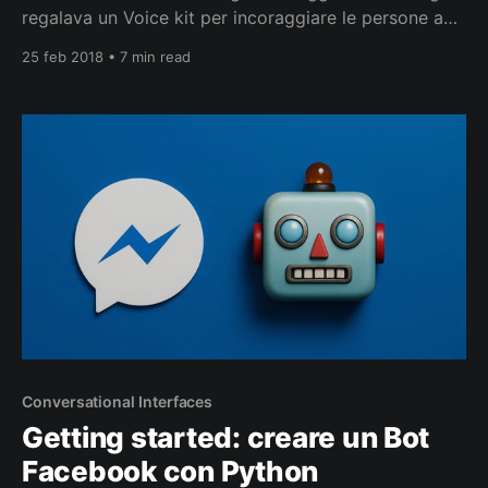
regalava un Voice kit per incoraggiare le persone a
costruirsi il proprio Google Home. Il progetto si
25 feb 2018 • 7 min read
chiama AIY, miscuglio tra AI (Artificial Intelligence) e
DIY (Do It Yourself), e nasce con l’intento di
soddisfare la crescente voglia di
Conversational Interfaces
Getting started: creare un Bot
Facebook con Python