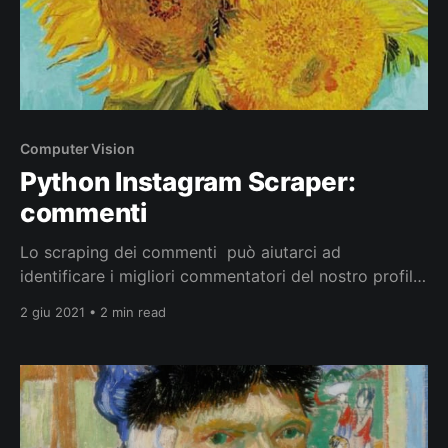
Computer Vision
Python Instagram Scraper:
commenti
Lo scraping dei commenti può aiutarci ad
identificare i migliori commentatori del nostro profilo
e la frequenza con cui commentano. Ad esempio il
2 giu 2021 • 2 min read
profilo pubblico del Van Gogh Museum, ha proposto
in un post pubblico di indovinare quanti girasoli
erano dipinti nella famosa opera di Van Gogh. How
many sunflowers