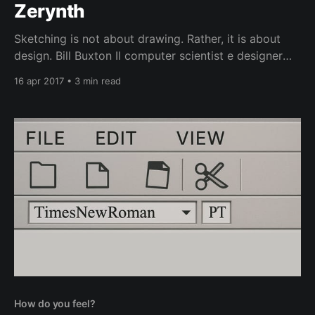
Zerynth
Sketching is not about drawing. Rather, it is about
design. Bill Buxton Il computer scientist e designer
Bill Buxton (2007) ci ricorda che fare uno schizzo,
16 apr 2017 • 3 min read
non è una questione di saper disegnare come
Raffaello , ma di comunicare la nostra idea agli altri.
dallo Sketch Aver avuto la matita come
How do you feel?