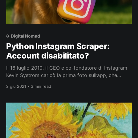
✈️ Digital Nomad
Python Instagram Scraper:
Account disabilitato?
Il 16 luglio 2010, il CEO e co-fondatore di Instagram
Kevin Systrom caricò la prima foto sull’app, che
all’epoca si chiamava Codename (“nome in codice”) e
2 giu 2021 • 3 min read
ci sarebbero voluti altre tre mesi di lavoro prima del
suo lancio sull’App Store di Apple. Il protagonista
della foto era