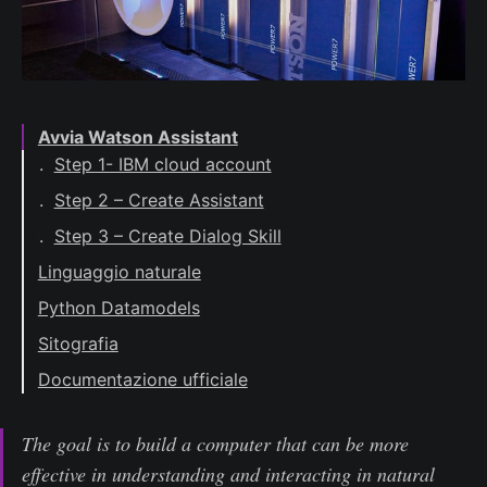
Avvia Watson Assistant
Step 1- IBM cloud account
Step 2 – Create Assistant
Step 3 – Create Dialog Skill
Linguaggio naturale
#Intents
Python Datamodels
@Entities
Request
Sitografia
System entities
Response
Documentazione ufficiale
Testing
The goal is to build a computer that can be more
effective in understanding and interacting in natural