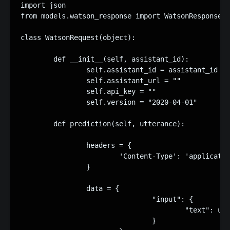
import json

from models.watson_response import WatsonResponse

class WatsonRequest(object):

	def __init__(self, assistant_id):

		self.assistant_id = assistant_id

		self.assistant_url = ""

		self.api_key = ""

		self.version = "2020-04-01"

	def prediction(self, utterance):

		headers = {

			'Content-Type': 'application/json',

		}

		data = {

				"input": {

					"text": utterance

				}
