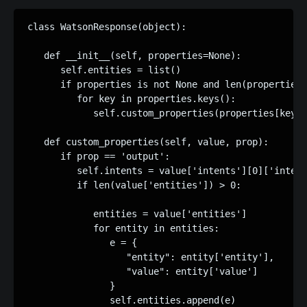
class WatsonResponse(object):

   def __init__(self, properties=None):

      self.entities = list()

      if properties is not None and len(properties)
         for key in properties.keys():

            self.custom_properties(properties[key],
   def custom_properties(self, value, prop):

      if prop == 'output':

         self.intents = value['intents'][0]['intent
         if len(value['entities']) > 0:

            entities = value['entities']

            for entity in entities:

               e = {

                  "entity": entity['entity'],

                  "value": entity['value']

               }

               self.entities.append(e)
