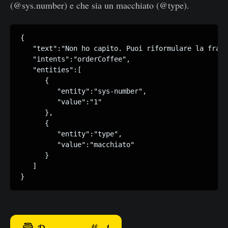
(@sys.number) e che sia un macchiato (@type).
{

   "text":"Non ho capito. Puoi riformulare la frase
   "intents":"orderCoffee",

   "entities":[

      {

         "entity":"sys-number",

         "value":"1"

      },

      {

         "entity":"type",

         "value":"macchiato"

      }

   ]

}