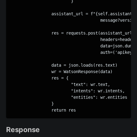
			}

		assistant_url = f"{self.assistant_url}/v2/assistants/{self.assistant_id}/

                                    message?version
                res = requests.post(assistant_url,

		                    headers=headers,

		                    data=json.dumps(data),

		                    auth=('apikey', self.api_key))

		data = json.loads(res.text)

		wr = WatsonResponse(data)

		res = {

			"text": wr.text,

			"intents": wr.intents,

			"entities": wr.entities

		}

		return res
Response