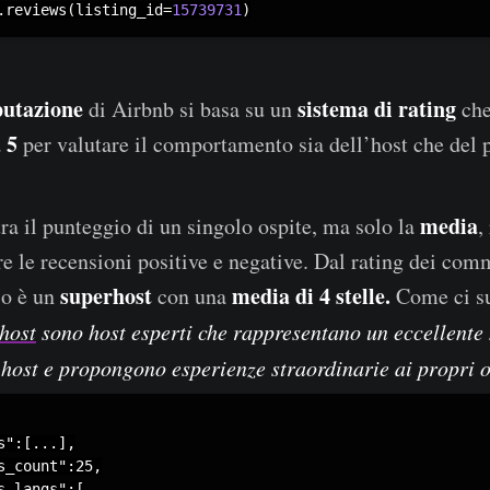
.
reviews
(
listing_id
=
15739731
)
putazione
sistema di rating
di Airbnb si basa su un
che
 5
per valutare il comportamento sia dell’host che del p
media
a il punteggio di un singolo ospite, ma solo la
,
are le recensioni positive e negative. Dal rating dei co
superhost
media di 4 stelle.
io è un
con una
Come ci s
rhost
sono host esperti che rappresentano un eccellente
i host e propongono esperienze straordinarie ai propri o
s":[...],

s_count":25,

s_langs":[
