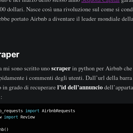
000 dollari. Nasce così una rivoluzione sul come si cond
rebbe portato Airbnb a diventare il leader mondiale dell
raper
scraper
 mi sono scritto uno
in python per Airbnb che
apidamente i commenti degli utenti. Dall’url della barra
l’id dell’annuncio
 in grado di recuperare
dell’appart
:
b_requests 
import
w 
import
 Review

nb
(
)