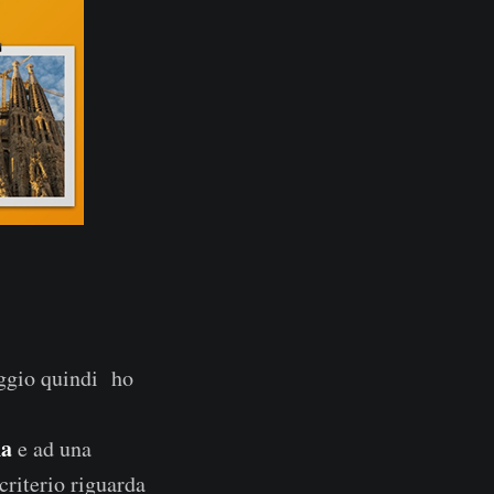
loggio quindi ho
na
e ad una
riterio riguarda