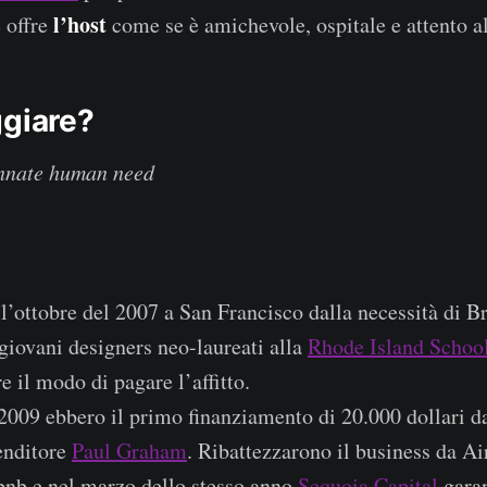
l’host
 offre
come se è amichevole, ospitale e attento al
ggiare?
innate human need
l’ottobre del 2007 a San Francisco dalla necessità di B
giovani designers neo-laureati alla
Rhode Island Schoo
e il modo di pagare l’affitto.
2009 ebbero il primo finanziamento di 20.000 dollari 
enditore
Paul Graham
. Ribattezzarono il business da A
bnb e nel marzo dello stesso anno
Sequoia Capital
garan