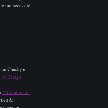
le tue necessità.
rian Chesky e
l of Design
da
Y Combinator
irbed &
tì loro un