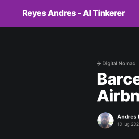
Reyes Andres - AI Tinkerer
✈️ Digital Nomad
Barce
Airbn
Andres 
10 lug 202