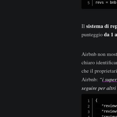
revs 
=
 bnb
sistema di re
Il
da 1 a
punteggio
Airbnb non mostr
chiaro identific
che il proprietar
Airbnb:
“
i supe
seguire per altr
{

   "review
   "review
   "review