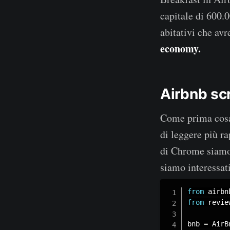
capitale di 600.
abitativi che av
economy.
Airbnb sc
Come prima cosa
di leggere più r
di Chrome siamo
siamo interessati
from
 airbn
from
 revie
bnb 
=
 AirB