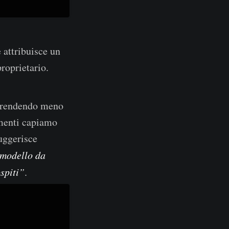
 attribuisce un
roprietario.
 rendendo meno
mmenti capiamo
uggerisce
 modello da
spiti”
.