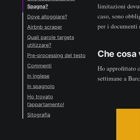
limitazioni dovu
Spagna?
caso, sono obbli
Dove alloggiare?
per i documenti 
Airbnb scraper
Quali parole targets
utilizzare?
Che cosa 
Pre-processing del testo
Commenti
Ho approfittato 
In inglese
settimane a Bar
In spagnolo
Ho trovato
l’appartamento!
Sitografia