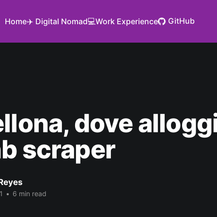
GitHub
Home
✈️ Digital Nomad
💻Work Experience
llona, dove allogg
b scraper
Reyes
1
•
6 min read