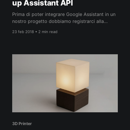
up Assistant API
Prima di poter integrare Google Assistant in un
nostro progetto dobbiamo registrarci alla
piattaforma Cloud con un nostro account
23 feb 2018 • 2 min read
Google e alla prima registrazione creare un
nuovo progetto, abilitare l’API e ottenere la
chiave di autenticazione che useremo come
autorizzazione. Step 1 – Nuovo progetto
Apriamo da browser Google Cloud
3D Printer