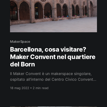
MakerSpace
Barcellona, cosa visitare?
Maker Convent nel quartiere
del Born
Il Maker Convent è un makerspace singolare,
ospitato all’interno del Centro Cívico Convent
de Sant Agustí, nel quartiere del Born di
18 mag 2022 • 2 min read
Barcellona. Nato nel 2012, rappresenta uno dei
primi spazi pubblici cittadini dedicati alla
cultura maker e alla fabbricazione digitale. A