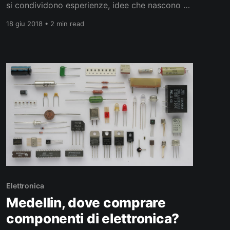
si condividono esperienze, idee che nascono da
professioni diverse come l’architettura, la
18 giu 2018 • 2 min read
falegnameria, l’arte, e la musica etc) e in
questa atmosfera è nata l’iniziativa di fare un
corso in spagnolo di due giorni che dia ai
partecipanti
Elettronica
Medellin, dove comprare
componenti di elettronica?