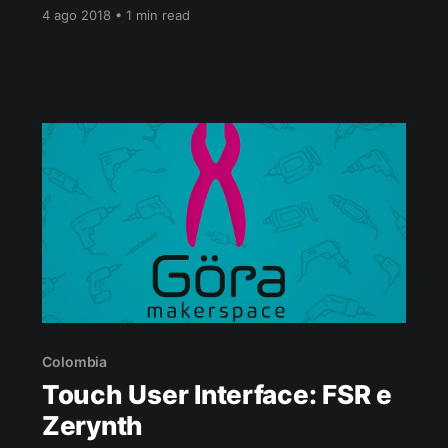
periodo come Digital Nomad in Colombia,
4 ago 2018 • 1 min read
insieme a un sentito ringraziamento da parte di
Intel per la mia partecipazione al progetto “IoT
Smart Cities”, presentato in India nel giugno del
2017, come IoT
Colombia
Touch User Interface: FSR e
Zerynth