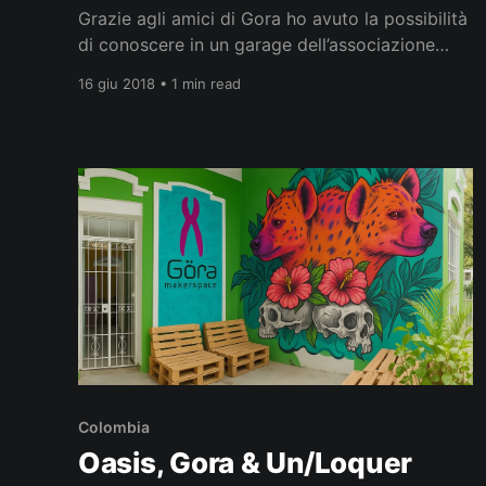
Grazie agli amici di Gora ho avuto la possibilità
di conoscere in un garage dell’associazione
Casa Tres Patios (Cra 50A #63-33) alcuni
16 giu 2018 • 1 min read
membri del collettivo di Un/Loquer composto
da appassionati, professionisti e makers.
Hackerspace L’obiettivo del colletivo è di
incontrarsi per creare, imparare e condividere
in modo
Colombia
Oasis, Gora & Un/Loquer