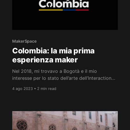
MakerSpace
Colombia: la mia prima
esperienza maker
Nel 2018, mi trovavo a Bogotà e il mio
interesse per lo stato dell’arte dell’Interaction
Design in Colombia mi portò a partecipare al
4 ago 2023 • 2 min read
UX-Day attraverso un Meetup sulla
metodologia del Design Sprint (DS), sviluppata
da Jake Knapp per Google. Design sprint a
Bogotà L’approccio di Jake Knapp