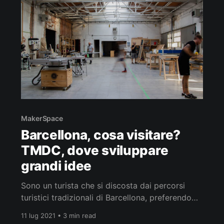
coordinarlo oggi è Óscar Martínez, educatore
con formazione
MakerSpace
Barcellona, cosa visitare?
TMDC, dove sviluppare
grandi idee
Sono un turista che si discosta dai percorsi
turistici tradizionali di Barcellona, preferendo
esplorare luoghi come il TMDC . Questo spazio
11 lug 2021 • 3 min read
a Poblenou è molto vicino al mio appartamento