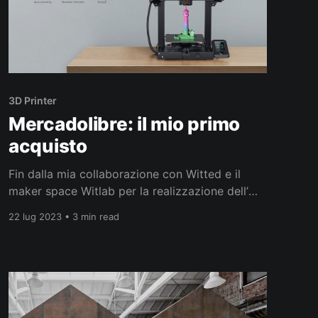
3D Printer
Mercadolibre: il mio primo
acquisto
Fin dalla mia collaborazione con Witted e il
maker space Witlab per la realizzazione dell’
ArcheoRov e la stampa dei primi prototipi con
22 lug 2023 • 3 min read
la UltiMaker V2 di MakerBot, mi era rimasta la
curiosità di possedere una stampante 3D.
Tuttavia, per motivi di lavoro e di spazio, non
avevo mai acquistato