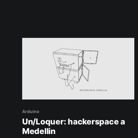
in diverse aree della città e inviano
costantemente informazioni all’OASIS. Parco di
San Ignacio Oasis ha debuttato il primo
settembre nel
Arduino
Un/Loquer: hackerspace a
Medellin