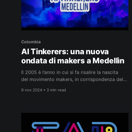
Colombia
AI Tinkerers: una nuova
ondata di makers a Medellìn
Il 2005 è l’anno in cui si fa risalire la nascita
del movimento makers, in corrispondenza del
lancio a febbraio della rivista Make, quando il
9 nov 2024 • 3 min read
primo numero è stato messo in vendita, Maker
Media non esisteva ancora come società. A
quel tempo, la rivista era gestita ancora dalla
casa