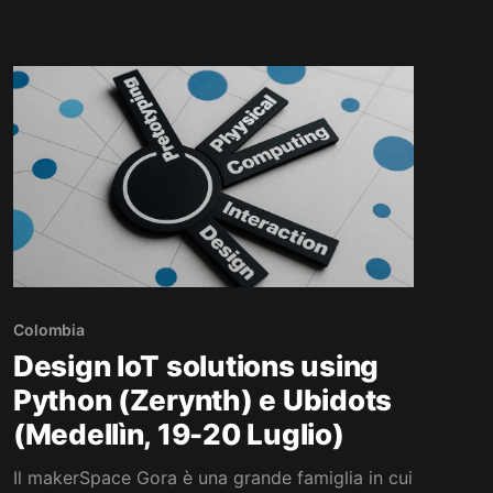
Airbnb all’Hospitalet ho preso la linea rossa con
un biglietto acquistabile
Colombia
Design IoT solutions using
Python (Zerynth) e Ubidots
(Medellìn, 19-20 Luglio)
Il makerSpace Gora è una grande famiglia in cui