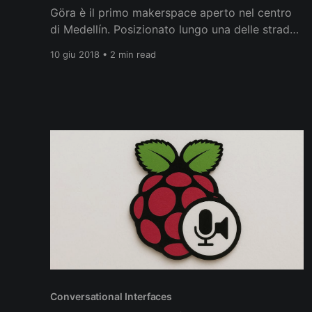
Göra è il primo makerspace aperto nel centro
di Medellín. Posizionato lungo una delle strade
principali, questa via rappresenta una delle più
10 giu 2018 • 2 min read
affollate della città, attraversata ogni giorno da
un flusso incessante di autobus, automobili e
moto. Questa realtà ci ha spinto a riflettere sul
problema dell’inquinamento atmosferico
presente
Conversational Interfaces