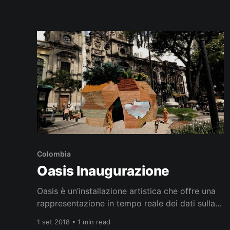
tecnologia, creatività e impatto locale. Un
ponte tra digitale e business Ospitato nel
campus della
Colombia
Oasis Inaugurazione
Oasis è un’installazione artistica che offre una
rappresentazione in tempo reale dei dati sulla
qualità dell’aria nell’area metropolitana di
1 set 2018 • 1 min read
Medellín. Dieci dispositivi sono stati posizionati