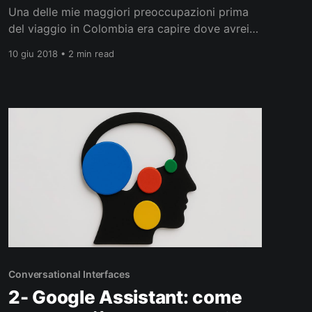
Una delle mie maggiori preoccupazioni prima
del viaggio in Colombia era capire dove avrei
potuto acquistare sensori, board e componenti
10 giu 2018 • 2 min read
elettronici per la realizzazione di prototipi di
physical interaction computing. Il physical
computing è una disciplina che nasce
dall’interaction design e che si occupa della
progettazione e costruzione di
Conversational Interfaces
2- Google Assistant: come