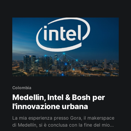
ed è una tappa imperdibile per un maker come
me. Come si richiede l’accesso? La mia visita al
TMDC (Taller para
Colombia
Medellin, Intel & Bosh per
l'innovazione urbana
La mia esperienza presso Gora, il makerspace
di Medellín, si è conclusa con la fine del mio