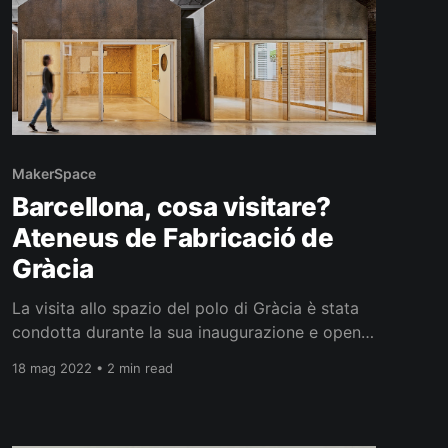
MakerSpace
Barcellona, cosa visitare?
Ateneus de Fabricació de
Gràcia
La visita allo spazio del polo di Gràcia è stata
condotta durante la sua inaugurazione e open
day, in cui uno dei suoi membri Victor Vidal,
18 mag 2022 • 2 min read
gentilmente ha accettato di concederci un tour
guidato. Il design all’Ateneu Non parliamo di
designer… parliamo più di Makers - Vidal