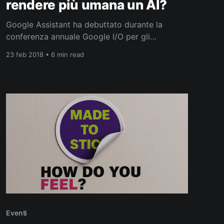
rendere più umana un AI?
Google Assistant ha debuttato durante la
conferenza annuale Google I/O per gli
sviluppatori il 18 maggio 2016, come parte
23 feb 2018 • 6 min read
dell’app di messaggistica Allo e poi esteso allo
smart speaker Google Home rivale di Amazon
Echo. Assistant è stata la risposta di Google
all’assistente vocale Siri di Apple,
Eventi