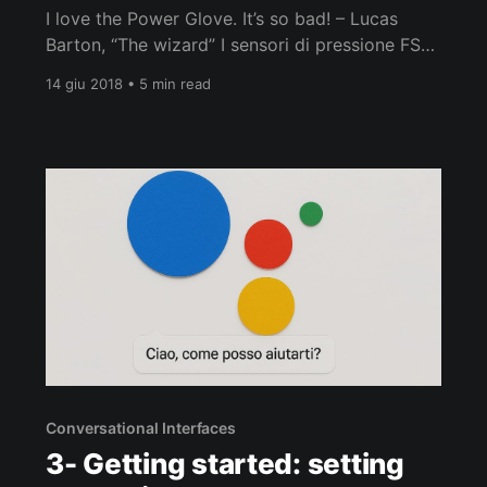
I love the Power Glove. It’s so bad! – Lucas
Barton, “The wizard” I sensori di pressione FSR
(force sensitive resistor) ci consentono di
14 giu 2018 • 5 min read
realizzare facilmente una touch user interface
(TUI), ad esempio il Power-Glove del Nintendo
a 8 bit, che abbiamo conosciuto attraverso il
film “Il piccolo grande Mago
Conversational Interfaces
3- Getting started: setting