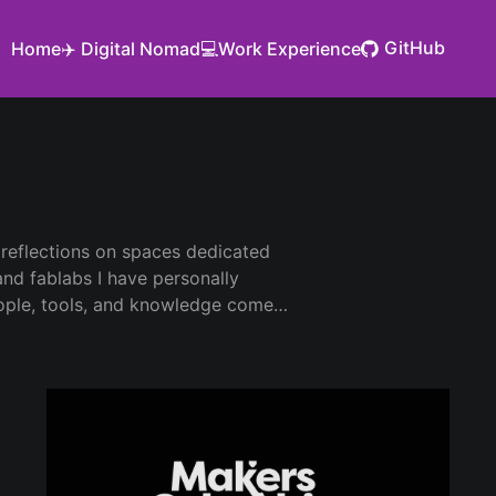
GitHub
Home
✈️ Digital Nomad
💻Work Experience
 reflections on spaces dedicated
d fablabs I have personally
ople, tools, and knowledge come
vely. From community labs to
alue of collective making, open
tices before they are merely