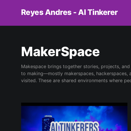
Reyes Andres - AI Tinkerer
MakerSpace
Makespace brings together stories, projects, and
to making—mostly makerspaces, hackerspaces, an
visited. These are shared environments where pe
together to experiment, learn, and build collecti
independent makerspaces, this tag explores the v
hardware, and hands-on learning as cultural prac
technical ones.