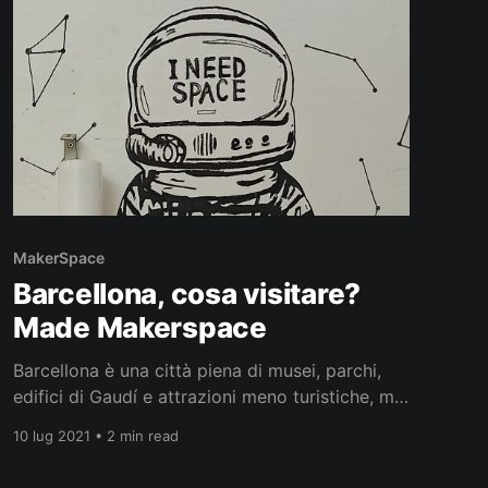
L’Ateneu
MakerSpace
Barcellona, cosa visitare?
Made Makerspace
Barcellona è una città piena di musei, parchi,
edifici di Gaudí e attrazioni meno turistiche, ma
interessanti per un maker come il makerspace
10 lug 2021 • 2 min read
Made che si trova a Carrer de la Noguera
Pallaresa. Per arrivarci dalla mia abitazione