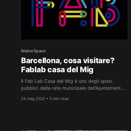
MakerSpace
Barcellona, cosa visitare?
Fablab casa del Mig
Il Fab Lab Casa del Mig è uno degli spazi
pubblici della rete municipale dell’Ajuntament
de Barcelona, situato nel cuore del Parc de
24 mag 2022 • 3 min read
l’Espanya Industrial, nel distretto di Sants-
Montjuïc. È uno spazio completamente
pubblico, nato per avvicinare i cittadini alla
fabbricazione digitale e promuovere l’uso
consapevole delle