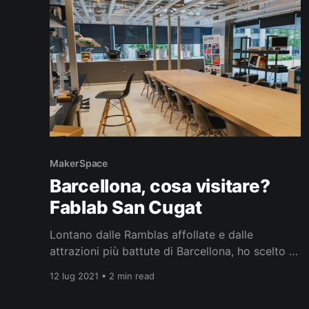
MakerSpace
Barcellona, cosa visitare?
Fablab San Cugat
Lontano dalle Ramblas affollate e dalle
attrazioni più battute di Barcellona, ho scelto di
spingermi verso mete dal respiro più “maker”.
12 lug 2021 • 2 min read
Così sono arrivato al Fab Lab Sant Cugat, un
laboratorio di innovazione che intreccia