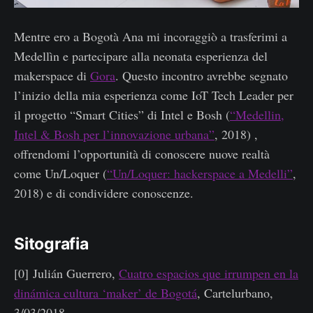
Mentre ero a Bogotà Ana mi incoraggiò a trasferimi a
Medellìn e partecipare alla neonata esperienza del
makerspace di
Gora
. Questo incontro avrebbe segnato
l’inizio della mia esperienza come IoT Tech Leader per
il progetto “Smart Cities” di Intel e Bosh (
“Medellin,
Intel & Bosh per l’innovazione urbana”
, 2018) ,
offrendomi l’opportunità di conoscere nuove realtà
come Un/Loquer (
“Un/Loquer: hackerspace a Medelli”
,
2018) e di condividere conoscenze.
Sitografia
[0] Julián Guerrero,
Cuatro espacios que irrumpen en la
dinámica cultura ‘maker’ de Bogotá
, Cartelurbano,
3/03/2018