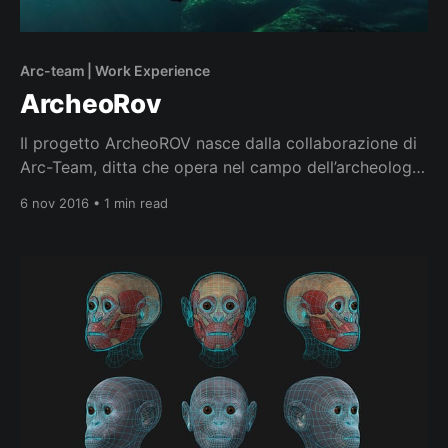
Arc-team | Work Experience
ArcheoRov
Il progetto ArcheoROV nasce dalla collaborazione di
Arc-Team, ditta che opera nel campo dell’archeologia
e dei beni culturali, e di WitLab, uno dei principali
6 nov 2016 • 1 min read
FabLab italiani, con sede a Rovereto (TN). Scopo
della ricerca è la prototipazione e lo sviluppo di un
ROV Open Hardware (Remotely Operated underwater
Vehicle)