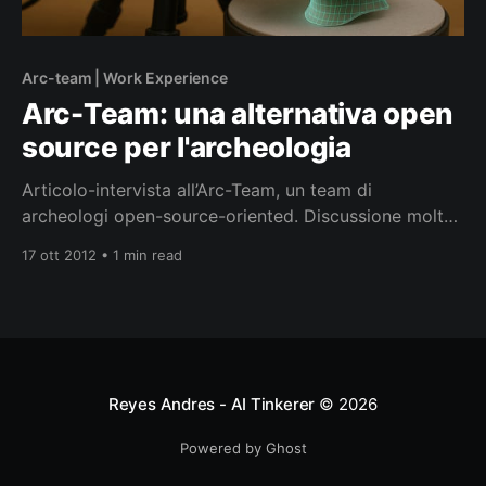
Arc-team | Work Experience
Arc-Team: una alternativa open
source per l'archeologia
Articolo-intervista all’Arc-Team, un team di
archeologi open-source-oriented. Discussione molto
interessante, assolutamente da seguire, anche perché
17 ott 2012 • 1 min read
abbiamo un intervistatore d’eccezione! Articolo
Completo: “ATOR: una alternativa open source per
l’archeologia”, Elettronica Open Source
Reyes Andres - AI Tinkerer
© 2026
Powered by Ghost