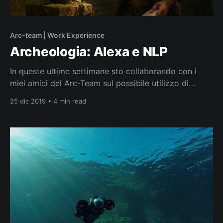
Arc-team | Work Experience
Archeologia: Alexa e NLP
In queste ultime settimane sto collaborando con i
miei amici del Arc-Team sul possibile utilizzo di
un’assistente vocale (VUI) nell’ambito dei Beni
25 dic 2019 • 4 min read
Culturali (Cultural Heritage). Abbiamo deciso quindi
di iniziare con un project manager che possa aiutare
l’archeologo durante il lavoro sul campo. Apri Arc
Team manager