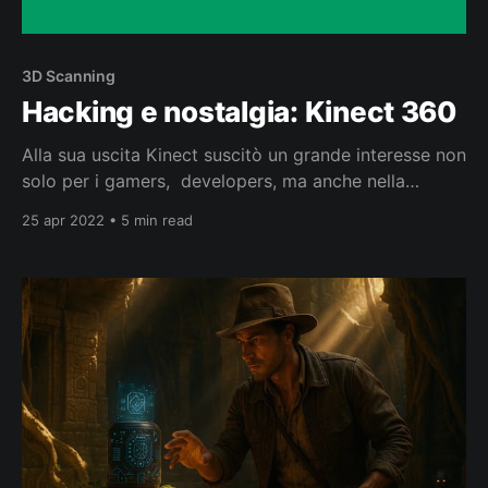
3D Scanning
Hacking e nostalgia: Kinect 360
Alla sua uscita Kinect suscitò un grande interesse non
solo per i gamers, developers, ma anche nella
comunità scientifica: in particolare nel campo della
25 apr 2022 • 5 min read
robotica, della realtà virtuale (VR), della realtà
aumentata (AR), speech recognition, body motion
tracking, hand tracking e gestures. Durante il mese di
marzo mentre navigavo su