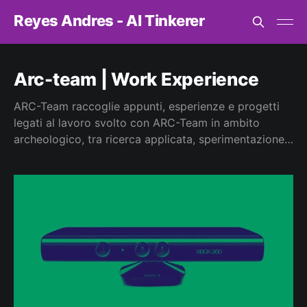
Reyes Andres - AI Tinkerer
Arc-team | Work Experience
ARC-Team raccoglie appunti, esperienze e progetti
legati al lavoro svolto con ARC-Team in ambito
archeologico, tra ricerca applicata, sperimentazione
tecnologica e collaborazione interdisciplinare. Dalla
documentazione digitale alla sensoristica, dall’AI alla
prototipazione, questa tag racconta il lavoro di
squadra come pratica concreta di esplorazione,
studio e valorizzazione del patrimonio archeologico.