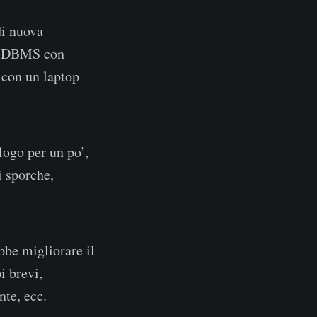
di nuova
 un DBMS con
 con un laptop
ogo per un po’,
i sporche,
bbe migliorare il
i brevi,
te, ecc.