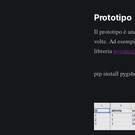
Prototipo
Il prototipo è a
volte. Ad esempi
libreria
pygsheet
pip install pygsh