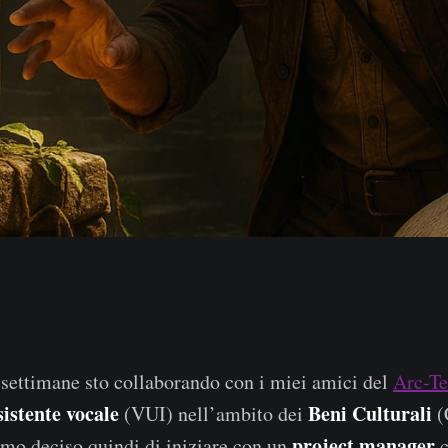
 settimane sto collaborando con i miei amici del
Arc-T
sistente vocale
Beni Culturali
(VUI) nell’ambito dei
(
project manager
mo deciso quindi di iniziare con un
c