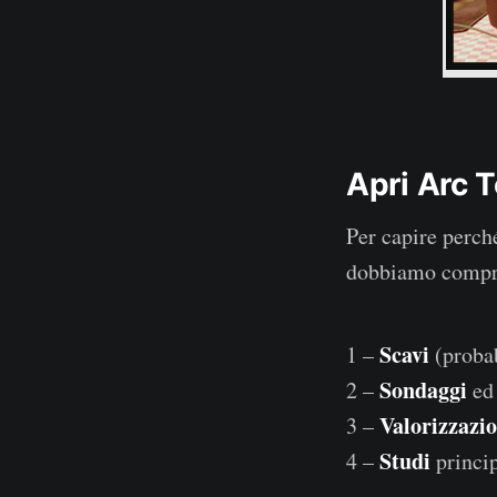
Apri Arc 
Per capire perc
dobbiamo compren
Scavi
1 –
(probab
Sondaggi
2 –
e
Valorizzazi
3 –
Studi
4 –
princip