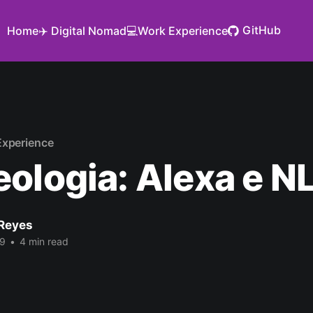
GitHub
Home
✈️ Digital Nomad
💻Work Experience
Experience
ologia: Alexa e N
Reyes
19
•
4 min read