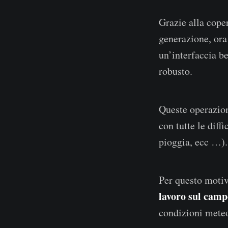
Grazie alla cope
generazione, ora
un’interfaccia b
robusto.
Queste operazion
con tutte le diff
pioggia, ecc …).
Per questo moti
lavoro sul camp
condizioni mete