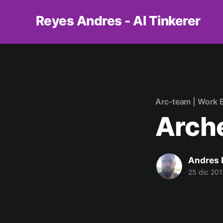
Reyes Andres - AI Tinkerer
Arc-team | Work 
Arche
Andres 
25 dic 20