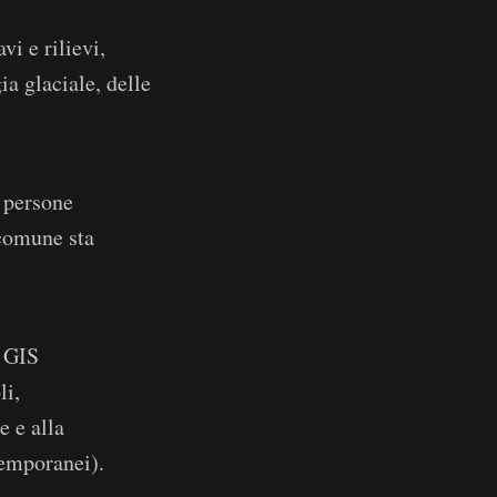
vi e rilievi,
a glaciale, delle
 persone
 comune sta
e GIS
li,
e e alla
temporanei).