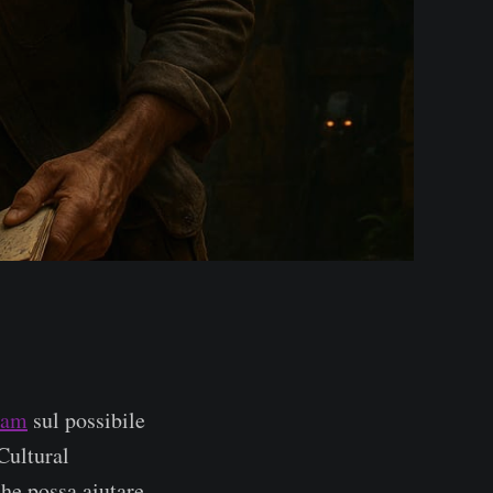
eam
sul possibile
Cultural
he possa aiutare