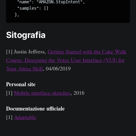
  "name": "AMAZON.StopIntent",

  "samples": []

 },
Sitografia
[1] Justin Jeffress,
Getting Started with the Cake Walk
Course: Designing the Voice User Interface (VUI) for
Your Alexa Skill
, 04/06/2019
Personal site
[1]
Mobile interface sketches
, 2016
Documentazione ufficiale
[1]
Adaptable