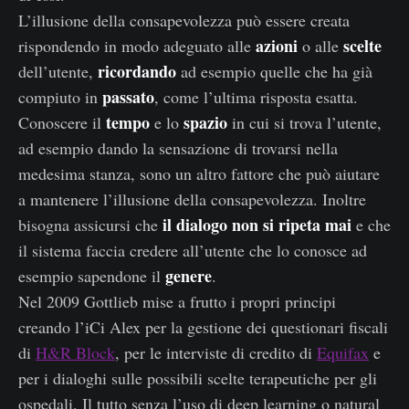
L’illusione della consapevolezza può essere creata
azioni
scelte
rispondendo in modo adeguato alle
o alle
ricordando
dell’utente,
ad esempio quelle che ha già
passato
compiuto in
, come l’ultima risposta esatta.
tempo
spazio
Conoscere il
e lo
in ​​cui si trova l’utente,
ad esempio dando la sensazione di trovarsi nella
medesima stanza, sono un altro fattore che può aiutare
a mantenere l’illusione della consapevolezza. Inoltre
il dialogo non si ripeta mai
bisogna assicursi che
e che
il sistema faccia credere all’utente che lo conosce ad
genere
esempio sapendone il
.
Nel 2009 Gottlieb mise a frutto i propri principi
creando l’iCi Alex per la gestione dei questionari fiscali
di
H&R Block
, per le interviste di credito di
Equifax
e
per i dialoghi sulle possibili scelte terapeutiche per gli
ospedali. Il tutto senza l’uso di deep learning o natural