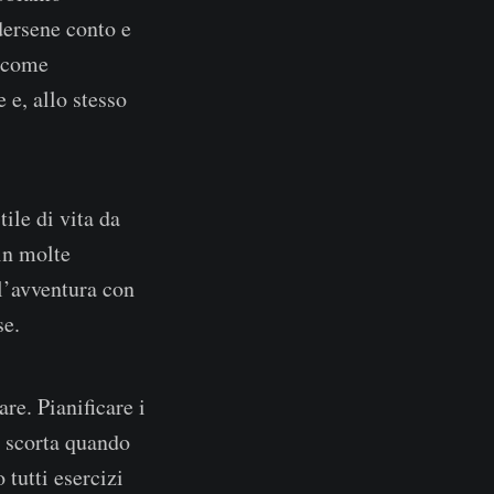
dersene conto e
— come
e, allo stesso
ile di vita da
in molte
 l’avventura con
se.
re. Pianificare i
re scorta quando
 tutti esercizi