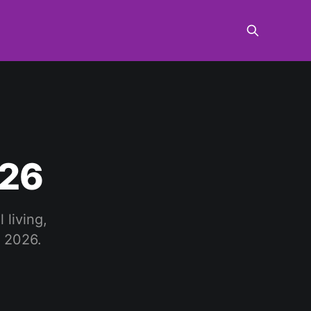
026
 living,
l 2026.