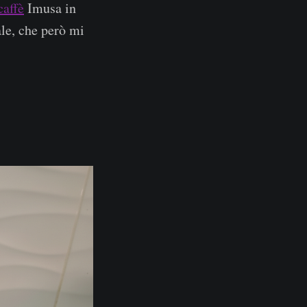
caffè
Imusa in
ale, che però mi