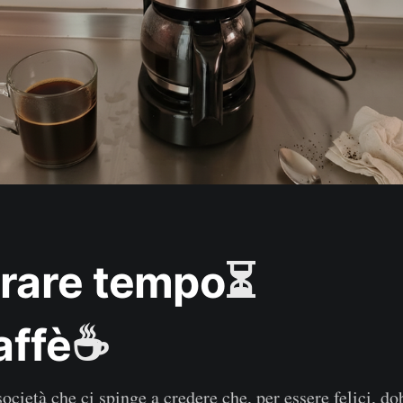
rare tempo
⏳
affè
☕
ocietà che ci spinge a credere che, per essere felici, d