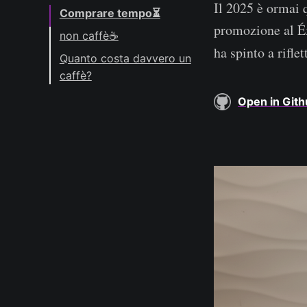
Il 2025 è ormai
Comprare tempo⏳
promozione al É
non caffè☕
ha spinto a riflet
Il caffè non è il punto
Quanto costa davvero un
caffè?
Un caffè al giorno
Open in Git