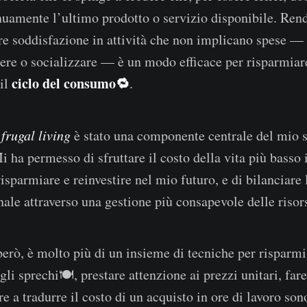
nuamente l’ultimo prodotto o servizio disponibile. Ren
re soddisfazione in attività che non implicano spese 
re o socializzare — è un modo efficace per risparmiare 
ciclo del consumo🔁
il
.
l
frugal living
è stato una componente centrale del mio st
 ha permesso di sfruttare il costo della vita più basso 
risparmiare e reinvestire nel mio futuro, e di bilanciare
nale attraverso una gestione più consapevole delle risor
però, è molto più di un insieme di tecniche per risparmia
 gli sprechi🍽️, prestare attenzione ai prezzi unitari, fa
e a tradurre il costo di un acquisto in ore di lavoro sono