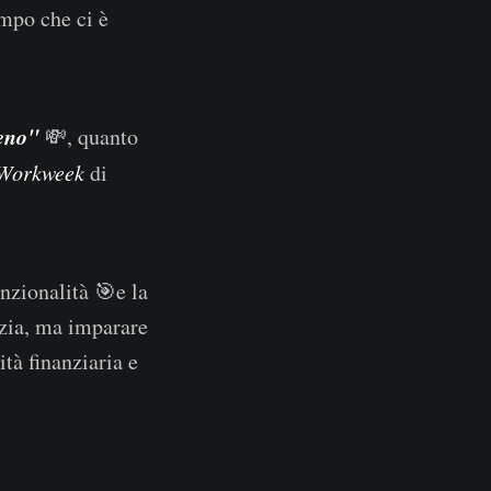
empo che ci è
meno"
💸, quanto
 Workweek
di
enzionalità 🎯e la
rizia, ma imparare
tà finanziaria e