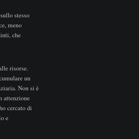
sullo stesso
ice, meno
nti, che
lle risorse.
accumulare un
ziaria. Non si è
n attenzione
ho cercato di
io e