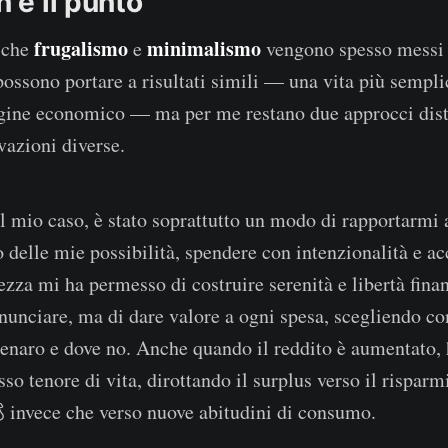
n è il punto
frugalismo
minimalismo
 che
e
vengono spesso messi 
 possono portare a risultati simili — una vita più sempl
gine economico — ma per me restano due approcci disti
azioni diverse.
l mio caso, è stato soprattutto un modo di rapportarmi a
to delle mie possibilità, spendere con intenzionalità e 
zza mi ha permesso di costruire serenità e libertà finan
inunciare, ma di dare valore a ogni spesa, scegliendo co
denaro e dove no. Anche quando il reddito è aumentato, 
so tenore di vita, dirottando il surplus verso il risparm
 invece che verso nuove abitudini di consumo.