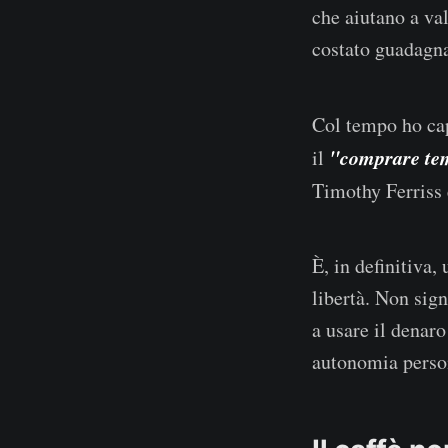
che aiutano a va
costato guadagna
Col tempo ho cap
"comprare te
il
Timothy Ferriss
È, in definitiva,
libertà. Non sign
a usare il denaro
autonomia perso