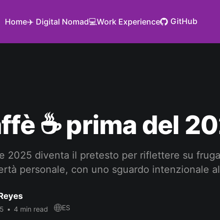
GitHub
Home
✈️ Digital Nomad
💻Work Experience
ffè ☕ prima del 2
e 2025 diventa il pretesto per riflettere su frugal
ertà personale, con uno sguardo intenzionale a
Reyes
ES
25
•
4 min read