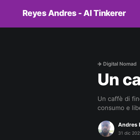
Reyes Andres - AI Tinkerer
✈️ Digital Nomad
Un ca
Un caffè di fin
consumo e lib
Andres 
31 dic 20