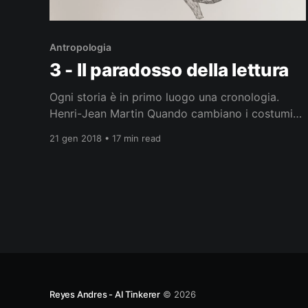
Antropologia
3 - Il paradosso della lettura
Ogni storia è in primo luogo una cronologia.
Henri-Jean Martin Quando cambiano i costumi
cambia la scrittura Anonimo cinese La forma dei
21 gen 2018 • 17 min read
caratteri deriva solo dalle contingenze della
storia, o presenta anche alcuni tratti universali,
che riflettono la nostra architettura cerebrale?
Stanislas Dehaene La scrittura compare a partire
da circa
Reyes Andres - AI Tinkerer
© 2026