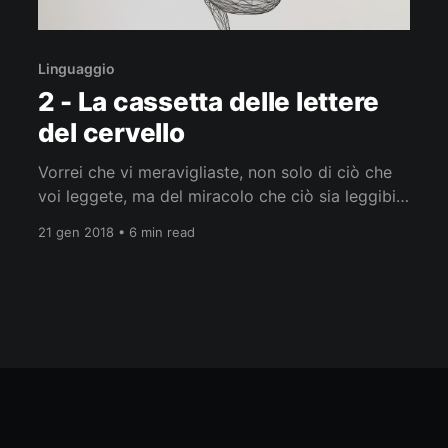
Linguaggio
2 - La cassetta delle lettere
del cervello
Vorrei che vi meravigliaste, non solo di ciò che
voi leggete, ma del miracolo che ciò sia leggibile
Vladimir Nabokov Nel 1892 il neurologo
21 gen 2018 • 6 min read
francese Joseph-Jules Déjerine (1849-1917)
riportò il caso di Oscar C. , un paziente che gli
era stato raccomandato anni prima
dall’oftalmologo Edmund Landolt (1846-1926),
che non