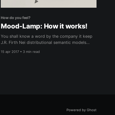
How do you feel?
Mood-Lamp: How it works!
You shall know a word by the company it keep
J.R. Firth Nei distributional semantic models
(DSMs) , come già visto in questo articolo , le
15 apr 2017 • 3 min read
parole vengono rappresentate come un punto
nello spazio da un vettore di n
numeri che corrispondono alle
coordinate rispetto a n assi cartesiani
(dimensioni dello
Powered by Ghost