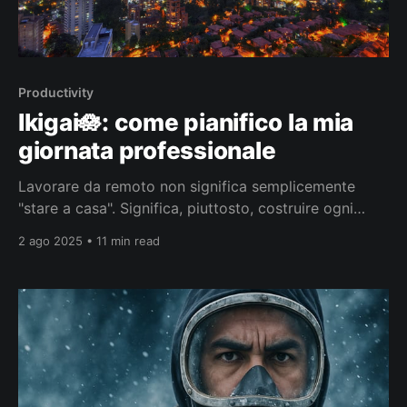
Productivity
Ikigai🪷: come pianifico la mia
giornata professionale
Lavorare da remoto non significa semplicemente
"stare a casa". Significa, piuttosto, costruire ogni
giorno un equilibrio sottile tra produttività, benessere
2 ago 2025 • 11 min read
e autonomia. Ma come si struttura davvero la
giornata di chi lavora a distanza? Quali sono le
abitudini che fanno la differenza? Ikigai🪷: Trovare il
proprio ritmo naturale