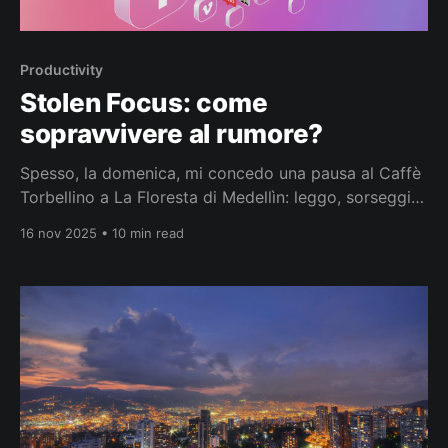
Productivity
Stolen Focus: come
sopravvivere al rumore?
Spesso, la domenica, mi concedo una pausa al Caffè
Torbellino a La Floresta di Medellìn: leggo, sorseggio
il caffè e osservo il mondo intorno a me, mentre il
16 nov 2025 • 10 min read
tempo sembra rallentare e ogni dettaglio diventa più
vivido. Proprio in uno di questi momenti ho terminato
di leggere l'edizione