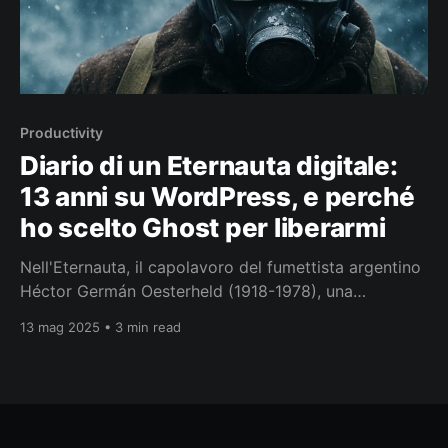
Productivity
Diario di un Eternauta digitale:
13 anni su WordPress, e perché
ho scelto Ghost per liberarmi
Nell'Eternauta, il capolavoro del fumettista argentino
Héctor Germán Oesterheld (1918-1978), una
misteriosa "neve fosforescente" trasforma
13 mag 2025 • 3 min read
radicalmente Buenos Aires, costringendo i
protagonisti ad adattarsi a un mondo completamente
cambiato. Mi sono sentito un po' come Juan Salvo, il
protagonista, quando dopo 13 anni di confortevole
routine