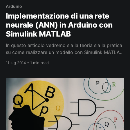
Arduino
Implementazione di una rete
neurale (ANN) in Arduino con
Simulink MATLAB
In questo articolo vedremo sia la teoria sia la pratica
su come realizzare un modello con Simulink MATLAB
di una semplice rete neurale artificiale (ANN) e come
11 lug 2014 • 1 min read
eseguirne l’addestramento con NNTOOL. Dopo averlo
simulato potremmo finalmente implementarlo su
Arduino! Armati di teoria e di pratica non ci resterà
che