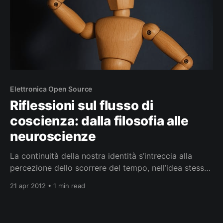
Elettronica Open Source
Riflessioni sul flusso di
coscienza: dalla filosofia alle
neuroscienze
La continuità della nostra identità s’intreccia alla
percezione dello scorrere del tempo, nell’idea stessa
di un flusso di coscienza che intercorre lungo l’intero
21 apr 2012 • 1 min read
tessuto dell’esperienza, accompagnato dal senso di
passato, presente e futuro. E se la coscienza non
fosse un fluire ininterrotto ma una serie di