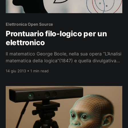
Elettronica Open Source
Prontuario filo-logico per un
elettronico
Il matematico George Boole, nella sua opera “L’Analisi
matematica della logica”(1847) e quella divulgativa
“Le leggi del pensiero” (1854) raggiunse due
14 giu 2013 • 1 min read
importanti risultati: da un lato, si realizzava il sogno
di Raimondo Lullo (Ars Magna,1274 ) e Leibniz (Ars
Combinatoria,1666) di ridurre il ragionamento al
calcolo, dall’