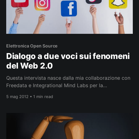
Elettronica Open Source
Dialogo a due voci sui fenomeni
del Web 2.0
Questa intervista nasce dalla mia collaborazione con
Freedata e Integrational Mind Labs per la
realizzazione di un’applicazione per la misurazione
5 mag 2012 • 1 min read
dell’emotionale engagement con le cuffie Emotiv
Epoc EEG partendo dalla domanda del filosofo
americano William James: “Che cos’è un’emozione?”.
Articolo Completo [1] “Dialogo a due voci