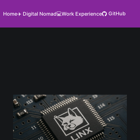
GitHub
Home
✈️ Digital Nomad
💻Work Experience