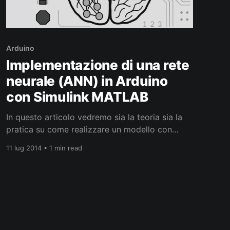
Arduino
Implementazione di una rete
neurale (ANN) in Arduino
con Simulink MATLAB
In questo articolo vedremo sia la teoria sia la
pratica su come realizzare un modello con
Simulink MATLAB di una semplice rete neurale
11 lug 2014 • 1 min read
artificiale (ANN) e come eseguirne
l’addestramento con NNTOOL. Dopo averlo
simulato potremmo finalmente implementarlo
su Arduino! Armati di teoria e di pratica non ci
resterà che