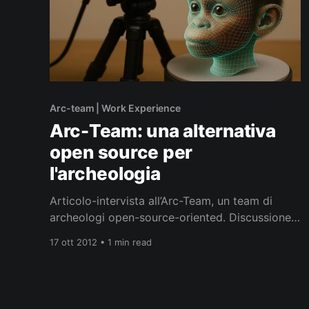
Arc-team | Work Experience
Arc-Team: una alternativa
open source per
l'archeologia
Articolo-intervista all’Arc-Team, un team di
archeologi open-source-oriented. Discussione
molto interessante, assolutamente da seguire,
17 ott 2012 • 1 min read
anche perché abbiamo un intervistatore
d’eccezione! Articolo Completo: “ATOR: una
alternativa open source per l’archeologia”,
Elettronica Open Source