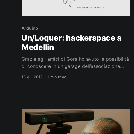
Arduino
Un/Loquer: hackerspace a
Medellin
Grazie agli amici di Gora ho avuto la possibilità
di conoscere in un garage dell’associazione
Casa Tres Patios (Cra 50A #63-33) alcuni
16 giu 2018 • 1 min read
membri del collettivo di Un/Loquer composto
da appassionati, professionisti e makers.
Hackerspace L’obiettivo del colletivo è di
incontrarsi per creare, imparare e condividere
in modo