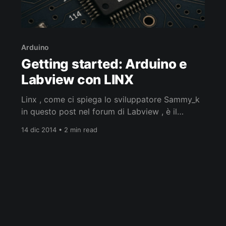
Arduino
Getting started: Arduino e
Labview con LINX
Linx , come ci spiega lo sviluppatore Sammy_k
in questo post nel forum di Labview , è il
successore di LIFA (LabView Interface for
14 dic 2014 • 2 min read
Arduino) ed é nuovo toolkit per integrare
Arduino e Labview e potenzialmente qualsiasi
altro dispositivo. LINX is the successor to LIFA
but is a completely new toolkit