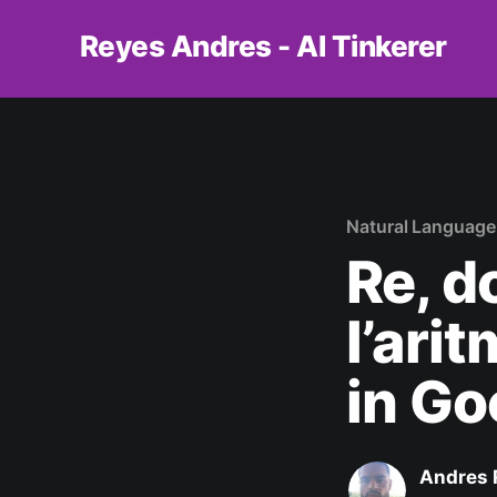
Reyes Andres - AI Tinkerer
Natural Language
Re, d
l’ari
in Go
Andres 