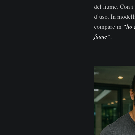
del fiume. Con i
d’uso. In model
compare in
“ho 
fiume”
.