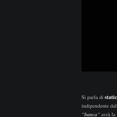
stati
Si parla di
indipendente da
“banca”
avrà la 