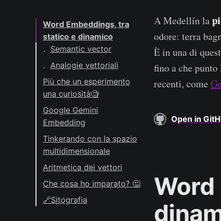
pi
A Medellín la
Word Embeddings, tra
odore: terra bagn
statico e dinamico
Semantic vector
È in una di ques
Analogie vettoriali
fino a che punto
Più che un esperimento
recenti, come
Ge
una curiosità🧐
Google Gemini
Open in Git
Embedding
Tinkerando con la spazio
multidimensionale
Dimensionalità
Aritmetica dei vettori
Word 
Proprietà spaziali
Relazioni di genere
Che cosa ho imparato? 🤔
Definizioni brevi
Relazioni di genere
🔗Sitografia
dinam
Calcoliamo i vettori
Relazioni semantiche