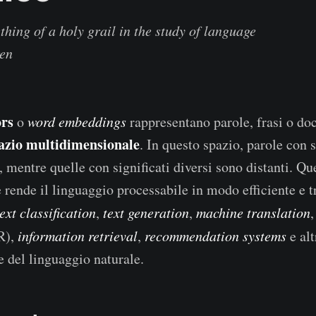
hing of a holy grail in the study of language
en
ors
o
word embeddings
rappresentano parole, frasi o d
azio multidimensionale
. In questo spazio, parole con s
, mentre quelle con significati diversi sono distanti. Qu
 rende il linguaggio processabile in modo efficiente e t
text classification
,
text generation
,
machine translation
R),
information retrieval
,
recommendation systems
e alt
e del linguaggio naturale.