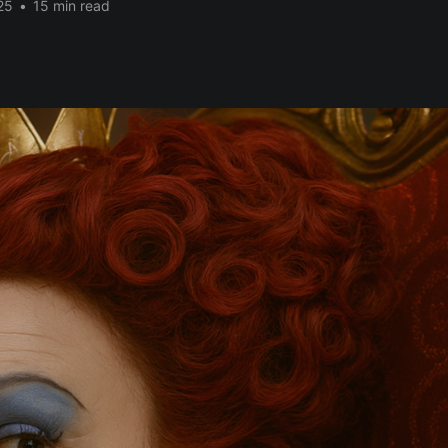
25
•
15 min read