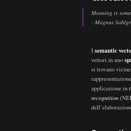
medi
e geografiche
Relazioni
Meaning is somet
morfologiche e
- Magnus Sahlgr
sintattiche
semantic vect
I
sp
vettori in uno
si trovano vicine
rappresentazione
applicazione in
recognition
(NE
dell’elaborazion