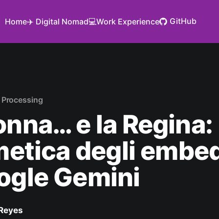
GitHub
Home
✈️ Digital Nomad
💻Work Experience
 Processing
onna… e la Regina:
tmetica degli embe
ogle Gemini
Reyes