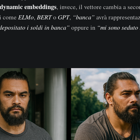
dynamic embeddings
, invece, il vettore cambia a sec
li come
ELMo
,
BERT
o
GPT
,
“banca”
avrà rappresentaz
depositato i soldi in banca”
oppure in
“mi sono seduto 