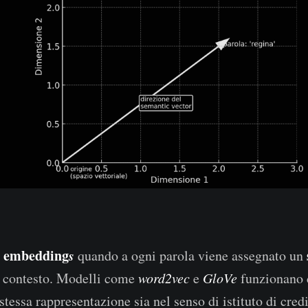
c embedding
s
quando a ogni parola viene assegnato un
l contesto. Modelli come
word2vec
e
GloVe
funzionano c
stessa rappresentazione sia nel senso di istituto di credi