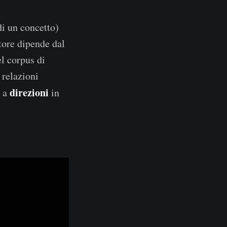
di un concetto)
tore dipende dal
el corpus di
 relazioni
direzioni
o a
in