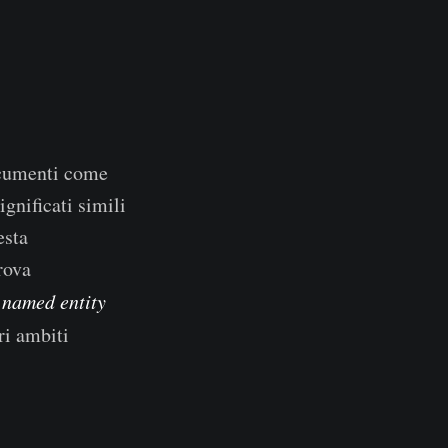
ocumenti come
ignificati simili
esta
rova
,
named entity
ri ambiti