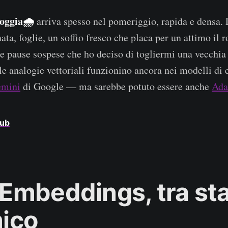
oggia🌧️
arriva spesso nel pomeriggio, rapida e densa. 
ata, foglie, un soffio fresco che placa per un attimo il r
te pause sospese che ho deciso di togliermi una vecchia 
 le analogie vettoriali funzionino ancora nei modelli d
mini
di Google — ma sarebbe potuto essere anche
Ada
Hub
Embeddings, tra sta
ico