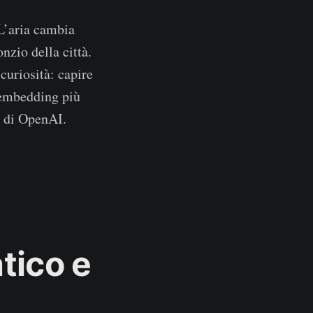
L’aria cambia
onzio della città.
curiosità: capire
i embedding più
di OpenAI.
tico e