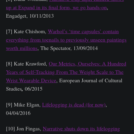
up at Expand in its final form, we go hands-on
,
Engadget, 10/11/2013
[7] Kate Chishom,
Warhol’s ‘time capsules’ contain
everything from toenails to previously unseen paintings
worth millions
, The Spectator, 13/09/2014
[8] Kate Krawford,
Our Metrics, Ourselves: A Hundred
Years of Self-Tracking From The Weight Scale to The
Wrist Wearable Device
, European Journal of Cultural
Studies
,
06/2015
[9] Mike Elgan,
Lifelogging is dead (for now)
,
04/04/2016
[10] Jon Fingas,
Narrative shuts down its lifelogging