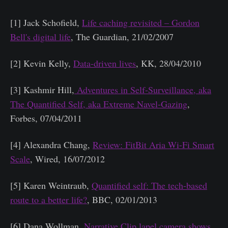
[1] Jack Schofield,
Life caching revisited – Gordon
Bell's digital life
, The Guardian, 21/02/2007
[2] Kevin Kelly,
Data-driven lives
, KK, 28/04/2010
[3] Kashmir Hill,
Adventures in Self-Surveillance, aka
The Quantified Self, aka Extreme Navel-Gazing
,
Forbes, 07/04/2011
[4] Alexandra Chang,
Review: FitBit Aria Wi-Fi Smart
Scale
, Wired, 16/07/2012
[5] Karen Weintraub,
Quantified self: The tech-based
route to a better life?
, BBC, 02/01/2013
[6] Dana Wollman,
Narrative Clip lapel camera shows