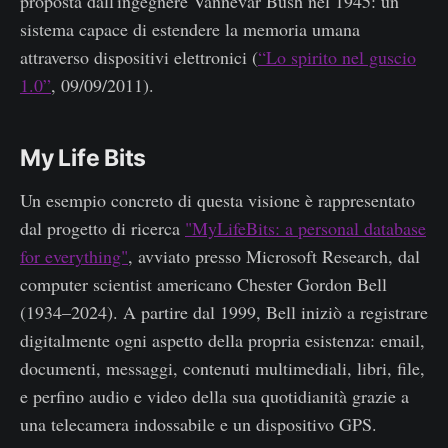
proposta dall'ingegnere Vannevar Bush nel 1945: un
sistema capace di estendere la memoria umana
attraverso dispositivi elettronici (
“Lo spirito nel guscio
1.0”
, 09/09/2011).
My Life Bits
Un esempio concreto di questa visione è rappresentato
dal progetto di ricerca
"MyLifeBits: a personal database
for everything"
, avviato presso Microsoft Research, dal
computer scientist americano Chester Gordon Bell
(1934–2024). A partire dal 1999, Bell iniziò a registrare
digitalmente ogni aspetto della propria esistenza: email,
documenti, messaggi, contenuti multimediali, libri, file,
e perfino audio e video della sua quotidianità grazie a
una telecamera indossabile e un dispositivo GPS.