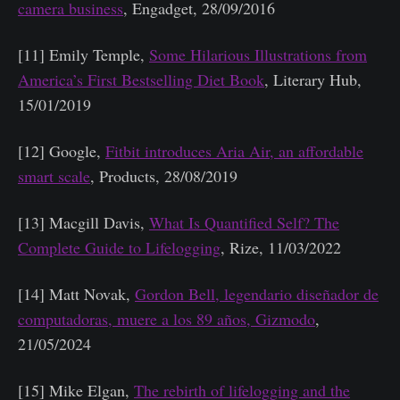
camera business
, Engadget, 28/09/2016
[11] Emily Temple,
Some Hilarious Illustrations from
America’s First Bestselling Diet Book
, Literary Hub,
15/01/2019
[12] Google,
Fitbit introduces Aria Air, an affordable
smart scale
, Products, 28/08/2019
[13] Macgill Davis,
What Is Quantified Self? The
Complete Guide to Lifelogging
, Rize, 11/03/2022
[14] Matt Novak,
Gordon Bell, legendario diseñador de
computadoras, muere a los 89 años, Gizmodo
,
21/05/2024
[15] Mike Elgan,
The rebirth of lifelogging and the