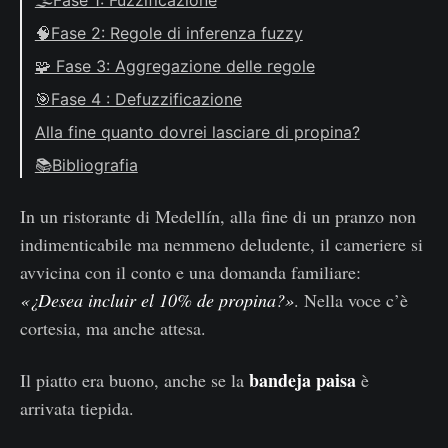
🌫️Fase 1: Fuzzificazione
reggaetón ancora di più
🧩 Aggregazione
Gradi di appartenenza Fuzzy
🧠Fase 2: Regole di inferenza fuzzy
✍️ Le mie valutazioni
🎯 Defuzzificazione
Regola 1: servizio medio ∧ cibo medio →
🧩 Fase 3: Aggregazione delle regole
propina media
🎯Fase 4 : Defuzzificazione
Regola 2: atmosfera piacevole → propina
Alla fine quanto dovrei lasciare di propina?
alta
📚Bibliografia
Regola 3: musica fastidiosa → propina
bassa
In un ristorante di Medellín, alla fine di un pranzo non
Le tre regole attivate
indimenticabile ma nemmeno deludente, il cameriere si
🔄 Implicazione fuzzy (taglio delle curve)
avvicina con il conto e una domanda familiare:
«¿Desea incluir el 10% de propina?»
. Nella voce c’è
cortesia, ma anche attesa.
bandeja paisa
Il piatto era buono, anche se la
è
arrivata tiepida.