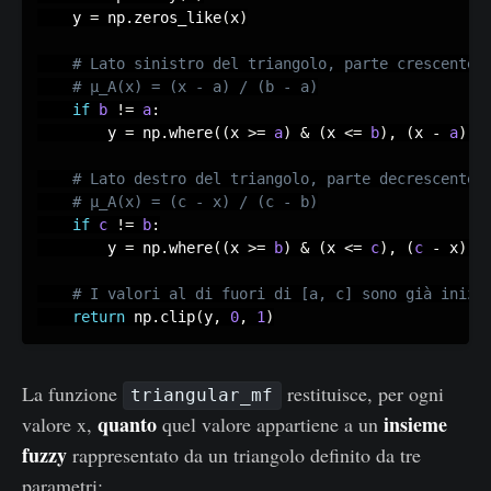
	y 
=
 np
.
zeros_like
(
x
)
if
b
!
=
a
:
		y 
=
 np
.
where
(
(
x 
>=
a
)
&
(
x 
<=
b
)
,
(
x 
-
a
)
/
if
c
!
=
b
:
		y 
=
 np
.
where
(
(
x 
>=
b
)
&
(
x 
<=
c
)
,
(
c
-
 x
)
/
return
 np
.
clip
(
y
,
0
,
1
)
La funzione
restituisce, per ogni
triangular_mf
quanto
insieme
valore x,
quel valore appartiene a un
fuzzy
rappresentato da un triangolo definito da tre
parametri: