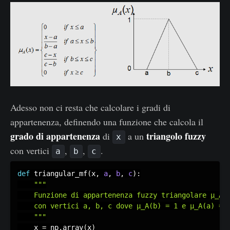
Adesso non ci resta che calcolare i gradi di
appartenenza, definendo una funzione che calcola il
grado di appartenenza
triangolo fuzzy
di
a un
x
con vertici
,
,
.
a
b
c
def
 triangular_mf
(
x
,
a
,
b
,
c
)
:
"""

	Funzione di appartenenza fuzzy triangolare μ_A(x)

	con vertici a, b, c dove μ_A(b) = 1 e μ_A(a) = μ_A(c) = 0

	"""
	x 
=
 np
.
array
(
x
)