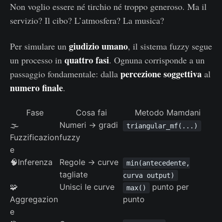
Non voglio essere né tirchio né troppo generoso. Ma il
servizio? Il cibo? L’atmosfera? La musica?
giudizio umano
Per simulare un
, il sistema fuzzy segue
quattro fasi
un processo in
. Ognuna corrisponde a un
percezione soggettiva
passaggio fondamentale: dalla
al
numero finale
.
Fase
Cosa fai
Metodo Mamdani
🌫️
Numeri → gradi
triangular_mf(...)
Fuzzificazion
fuzzy
e
🧠Inferenza
Regole → curve
min(antecedente,
tagliate
curva output)
🧩
Unisci le curve
punto per
max()
Aggregazion
punto
e