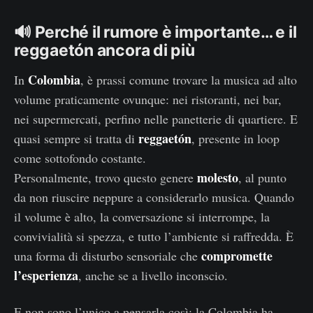
🔊 Perché il rumore è importante… e il
reggaetón ancora di più
Colombia
In
, è prassi comune trovare la musica ad alto
volume praticamente ovunque: nei ristoranti, nei bar,
nei supermercati, perfino nelle panetterie di quartiere. E
reggaetón
quasi sempre si tratta di
, presente in loop
come sottofondo costante.
molesto
Personalmente, trovo questo genere
, al punto
da non riuscire neppure a considerarlo musica. Quando
il volume è alto, la conversazione si interrompe, la
convivialità si spezza, e tutto l’ambiente si raffredda. È
compromette
una forma di disturbo sensoriale che
l’esperienza
, anche se a livello inconscio.
E non sono l’unico a pensarla così: la Colombia ha