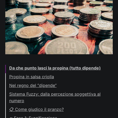
Da che punto lasci la propina (tutto dipende)
Propina in salsa criolla
Monologo interiore
Nel regno del “dipende”
Logica Fuzzy
Sistema Fuzzy: dalla percezione soggettiva al
numero
🌫️ Fuzzificazione
📋 Come giudico il pranzo?
🧠Inferenza
🔊 Perché il rumore è importante… e il