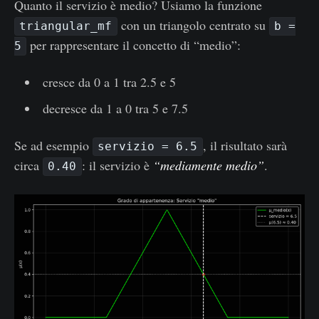
Quanto il servizio è medio? Usiamo la funzione
con un triangolo centrato su
triangular_mf
b =
per rappresentare il concetto di “medio”:
5
cresce da 0 a 1 tra 2.5 e 5
decresce da 1 a 0 tra 5 e 7.5
Se ad esempio
, il risultato sarà
servizio = 6.5
circa
: il servizio è
“mediamente medio”
.
0.40