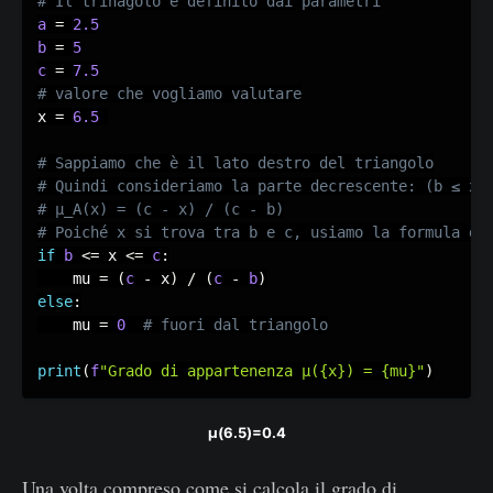
a
=
2.5
b
=
5
c
=
7.5
x 
=
6.5
if
b
<=
 x 
<=
c
:
    mu 
=
(
c
-
 x
)
/
(
c
-
b
)
else
:
    mu 
=
0
print
(
f
"Grado di appartenenza μ({x}) = {mu}"
)
μ(6.5)=0.4
Una volta compreso come si calcola il grado di