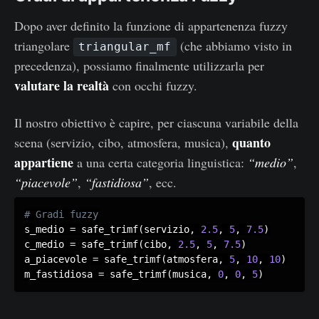
Dopo aver definito la funzione di appartenenza fuzzy
triangolare
(che abbiamo visto in
triangular_mf
precedenza), possiamo finalmente utilizzarla per
valutare la realtà
con occhi fuzzy.
Il nostro obiettivo è capire, per ciascuna variabile della
quanto
scena (servizio, cibo, atmosfera, musica),
appartiene
a una certa categoria linguistica:
“medio”
,
“piacevole”
,
“fastidiosa”
, ecc.
s_medio 
=
 safe_trimf
(
servizio
,
2.5
,
5
,
7.5
)
c_medio 
=
 safe_trimf
(
cibo
,
2.5
,
5
,
7.5
)
a_piacevole 
=
 safe_trimf
(
atmosfera
,
5
,
10
,
10
)
m_fastidiosa 
=
 safe_trimf
(
musica
,
0
,
0
,
5
)