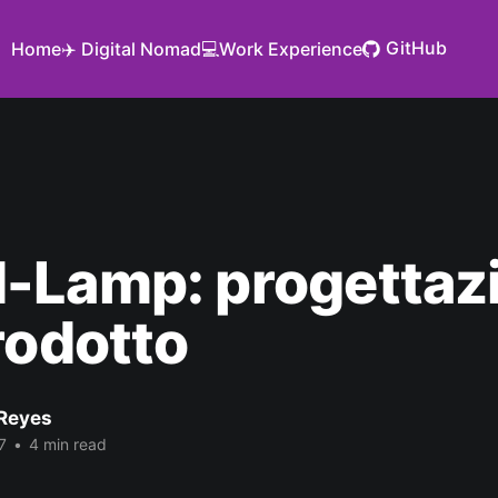
GitHub
Home
✈️ Digital Nomad
💻Work Experience
-Lamp: progettaz
rodotto
Reyes
7
•
4 min read