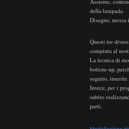
Assieme, contene
della lampada.
Disegno, messa in
Questi tre divers
compiuta al nost
La tecnica di mo
bottom-up, perch
seguito, inserit
Invece, per i pr
subito realizzand
parti.
Modellazione de