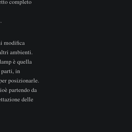
getto completo
.
ni modifica
ltri ambienti.
-lamp è quella
parti, in
per posizionarle.
cioè partendo da
ettazione delle