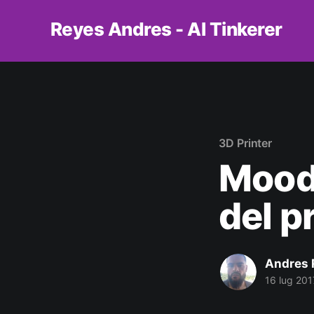
Reyes Andres - AI Tinkerer
3D Printer
Mood
del p
Andres 
16 lug 201