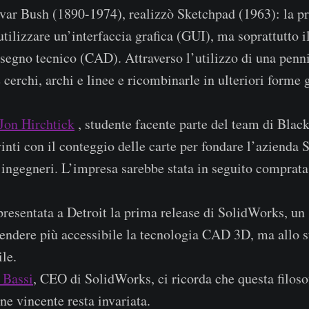
ar Bush (1890-1974), realizzò Sketchpad (1963): la p
tilizzare un’interfaccia grafica (GUI), ma soprattutto i
egno tecnico (CAD). Attraverso l’utilizzo di una penni
 cerchi, archi e linee e ricombinarle in ulteriori forme
Jon Hirchtick
, studente facente parte del team di Blac
vinti con il conteggio delle carte per fondare l’azienda
i ingegneri. L’impresa sarebbe stata in seguito comprat
resentata a Detroit la prima release di SolidWorks, un
rendere più accessibile la tecnologia CAD 3D, ma allo 
ile.
 Bassi
, CEO di SolidWorks, ci ricorda che questa filoso
ne vincente resta invariata.