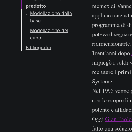
memex di Vannev
prodotto
Modellazione della
applicazione ad u
base
programma di dis
Modellazione del
poteva disegnare
cubo
ridimensionarle.
Bibliografia
Trent’anni dopo
impiegò i soldi 
reclutare i prim
Systèmes.
Nel 1995 venne p
con lo scopo di 
potente e affidab
Oggi
Gian Paolo
fatto una soluzio