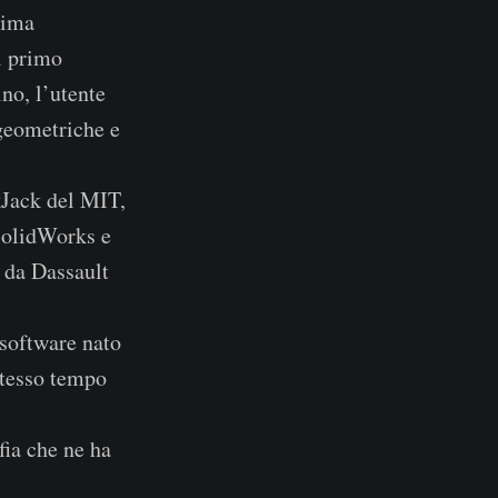
rima
l primo
no, l’utente
 geometriche e
kJack del MIT,
 SolidWorks e
a da Dassault
 software nato
stesso tempo
fia che ne ha