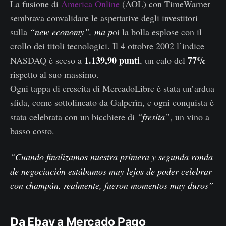
La fusione di
America Online
(AOL) con TimeWarner
sembrava convalidare le aspettative degli investitori
sulla
“new economy”, ma p
oi la bolla esplose con il
crollo dei titoli tecnologici. Il 4 ottobre 2002 l’indice
1.139,90 punti
77%
NASDAQ è sceso a
, un calo del
rispetto al suo massimo.
Ogni tappa di crescita di MercadoLibre è stata un’ardua
sfida, come sottolineato da Galperìn, e ogni conquista è
stata celebrata con un bicchiere di
“fresita”
, un vino a
basso costo.
“Cuando finalizamos nuestra primera y segunda ronda
de negociación estábamos muy lejos de poder celebrar
con champán, realmente, fueron momentos muy duros”
Da Ebay a Mercado Pago