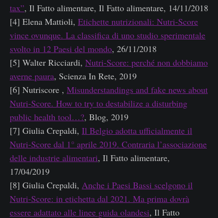
tax”
, Il Fatto alimentare, Il Fatto alimentare, 14/11/2018
[4] Elena Mattioli,
Etichette nutrizionali: Nutri-Score
vince ovunque. La classifica di uno studio sperimentale
svolto in 12 Paesi del mondo
, 26/11/2018
[5] Walter Ricciardi,
Nutri-Score: perché non dobbiamo
averne paura
, Scienza In Rete, 2019
[6] Nutriscore ,
Misunderstandings and fake news about
Nutri-Score. How to try to destabilize a disturbing
public health tool…?
, Blog, 2019
[7] Giulia Crepaldi,
Il Belgio adotta ufficialmente il
Nutri-Score dal 1° aprile 2019. Contraria l’associazione
delle industrie alimentari
, Il Fatto alimentare,
17/04/2019
[8] Giulia Crepaldi,
Anche i Paesi Bassi scelgono il
Nutri-Score: in etichetta dal 2021. Ma prima dovrà
essere adattato alle linee guida olandesi
, Il Fatto