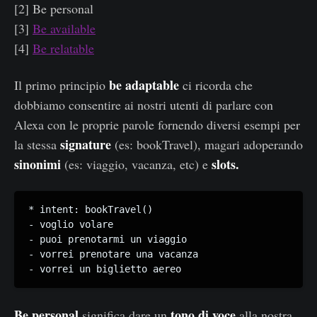
[2] Be personal
[3]
Be available
[4]
Be relatable
be adaptable
Il primo principio
ci ricorda che
dobbiamo consentire ai nostri utenti di parlare con
Alexa con le proprie parole fornendo diversi esempi per
signature
la stessa
(es: bookTravel), magari adoperando
sinonimi
slots.
(es: viaggio, vacanza, etc) e
* intent: bookTravel() 

- voglio volare 

- puoi prenotarmi un viaggio 

- vorrei prenotare una vacanza

- vorrei un biglietto aereo
Be personal
tono di voce
significa dare un
alla nostra