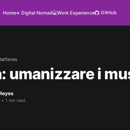
GitHub
Home
✈️ Digital Nomad
💻Work Experience
terfaces
: umanizzare i mu
Reyes
•
1 min read