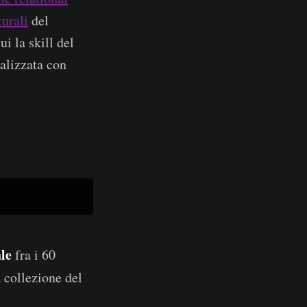
turali
del
ui la skill del
alizzata con
ale
fra i 60
a collezione del