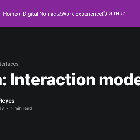
GitHub
Home
✈️ Digital Nomad
💻Work Experience
terfaces
: Interaction mode
Reyes
19
•
4 min read