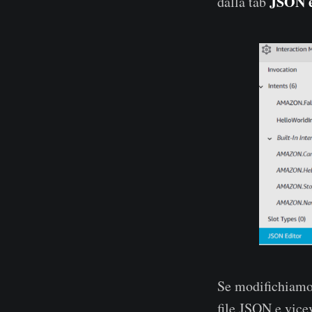
JSON 
dalla tab
Se modifichiamo 
file JSON e vice