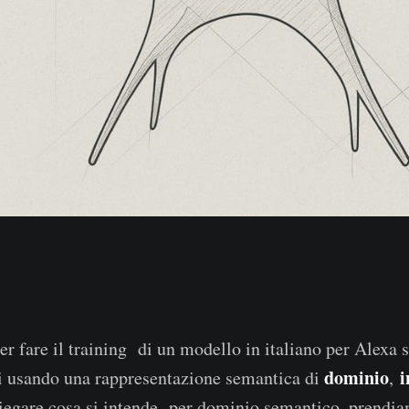
 per fare il training di un modello in italiano per Alexa
dominio
i
i usando una rappresentazione semantica di
,
spiegare cosa si intende per dominio semantico, prend