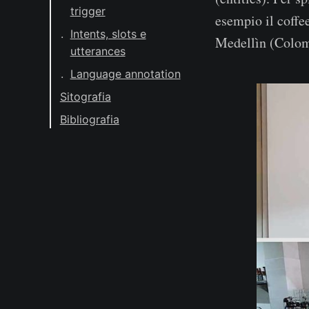
trigger
esempio il coff
Intents, slots e
Medellìn (Colom
utterances
Language annotation
Sitografia
Bibliografia