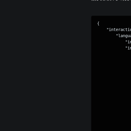
{

    "interactio
        "langua
            "i
            "in
               
              
              
               
               
              
              
               
               
              
              
               
               