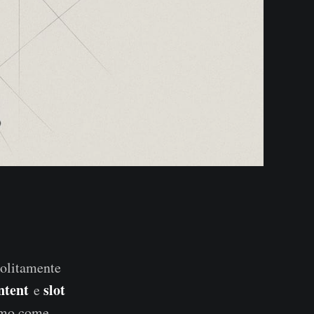
 solitamente
ntent
slot
e
iamo come