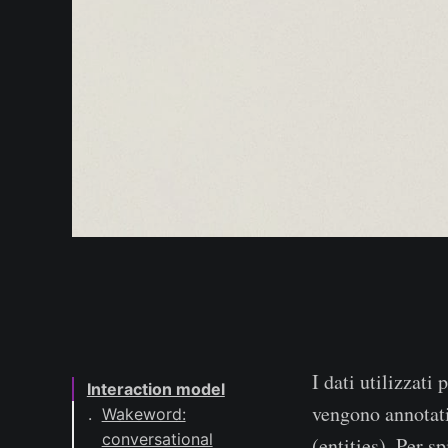
I dati utilizzati
Interaction model
vengono annotat
Wakeword:
conversational
(entities). Per 