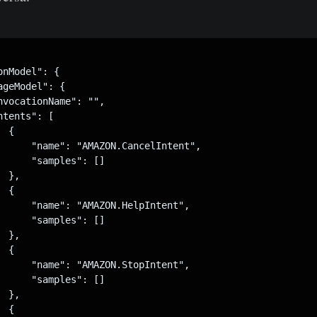
nModel": {

geModel": {

nvocationName": "",

tents": [

 {

      "name": "AMAZON.CancelIntent",

      "samples": []

 },

 {

      "name": "AMAZON.HelpIntent",

      "samples": []

 },

 {

      "name": "AMAZON.StopIntent",

      "samples": []

 },

 {
