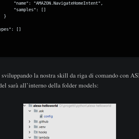
      "name": "AMAZON.NavigateHomeIntent",

      "samples": []

 }

pes": []

 sviluppando la nostra skill da riga di comando con A
el sarà all’interno della folder models: