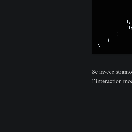
              
              
               
            ],

            "ty
        }

    }

}
Se invece stiamo
l’interaction mod