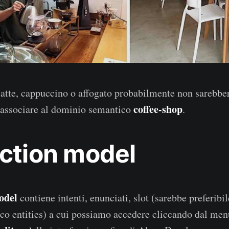
 latte, cappuccino o affogato probabilmente non sarebb
coffee-shop
 associare al dominio semantico
.
action model
odel
contiene intenti, enunciati, slot (sarebbe preferibile
ico entities) a cui possiamo accedere cliccando dal menu