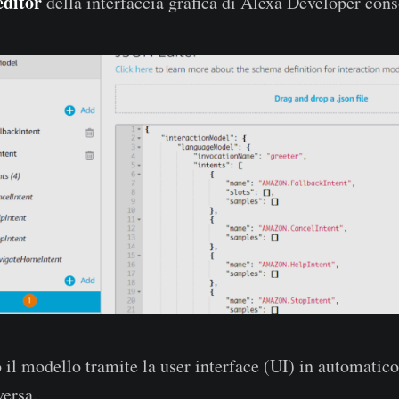
editor
della interfaccia grafica di Alexa Developer cons
il modello tramite la user interface (UI) in automatic
versa.