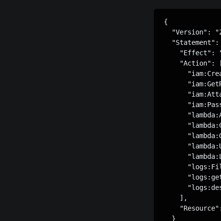
{

  "Version": "2
  "Statement": 
    "Effect": "
    "Action": [
      "iam:Crea
      "iam:GetR
      "iam:Atta
      "iam:Pass
      "lambda:A
      "lambda:
      "lambda:G
      "lambda:
      "lambda:L
      "logs:Fil
      "logs:get
      "logs:de
    ],

    "Resource":