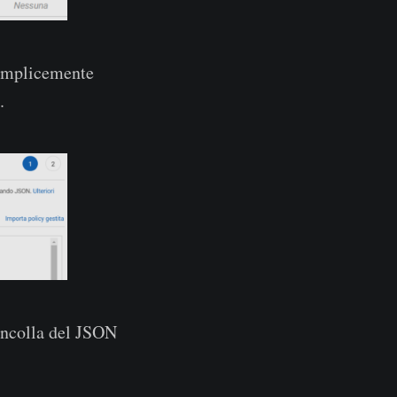
emplicemente
.
incolla del JSON
.