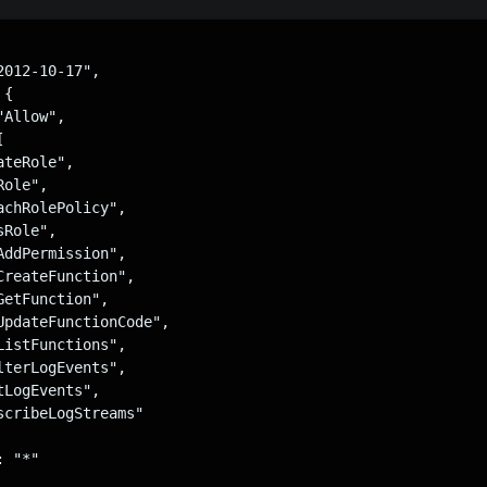
012-10-17",

{

Allow",



teRole",

ole",

chRolePolicy",

Role",

ddPermission",

CreateFunction",

etFunction",

UpdateFunctionCode",

istFunctions",

terLogEvents",

LogEvents",

scribeLogStreams"

 "*"
