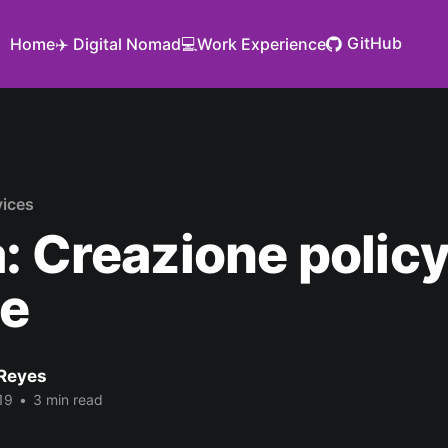
GitHub
Home
✈️ Digital Nomad
💻Work Experience
ices
: Creazione policy
te
Reyes
19
•
3 min read