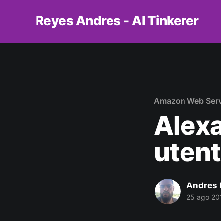
Reyes Andres - AI Tinkerer
Amazon Web Serv
Alexa
uten
Andres 
25 ago 20