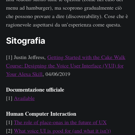
menu ad hamburger), ma scoprono gradualmente ciò
che possono provare a dire (discoverability). Cose che è
ragionevole aspettarsi da un’esperienza come questa.
Sitografia
[1] Justin Jeffress,
Getting Started with the Cake Walk
Course: Designing the Voice User Interface (VUI) for
Your Alexa Skill
, 04/06/2019
Documentazione ufficiale
[1]
Available
Human Computer Interaction
[1]
The role of place-onas in the future of UX
[2]
What voice UI is good for (and what it isn’t)